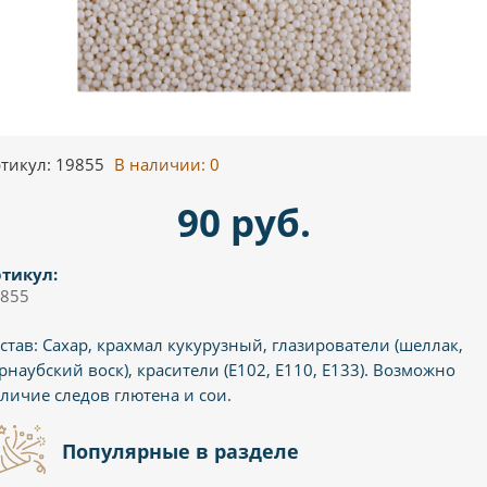
тикул: 19855
В наличии:
0
90 руб.
тикул:
855
став: Сахар, крахмал кукурузный, глазирователи (шеллак,
рнаубский воск), красители (Е102, Е110, Е133). Возможно
личие следов глютена и сои.
Популярные в разделе