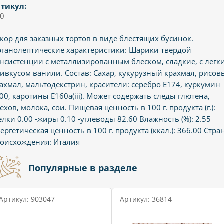
тикул:
0
кор для заказных тортов в виде блестящих бусинок.
ганолептические характеристики: Шарики твердой
нсистенции с металлизированным блеском, сладкие, с легк
ивкусом ванили. Состав: Сахар, кукурузный крахмал, рисов
ахмал, мальтодекстрин, красители: серебро E174, куркумин
00, каротины E160a(iii). Может содержать следы глютена,
ехов, молока, сои. Пищевая ценность в 100 г. продукта (г.):
елки 0.00 -жиры 0.10 -углеводы 82.60 Влажность (%): 2.55
ергетическая ценность в 100 г. продукта (ккал.): 366.00 Стра
оисхождения: Италия
Популярные в разделе
Артикул: 903047
Артикул: 36814