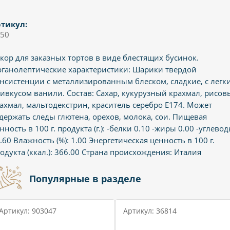
тикул:
50
кор для заказных тортов в виде блестящих бусинок.
ганолептические характеристики: Шарики твердой
нсистенции с металлизированным блеском, сладкие, с легк
ивкусом ванили. Состав: Сахар, кукурузный крахмал, рисов
ахмал, мальтодекстрин, краситель серебро E174. Может
держать следы глютена, орехов, молока, сои. Пищевая
нность в 100 г. продукта (г.): -белки 0.10 -жиры 0.00 -углево
.60 Влажность (%): 1.00 Энергетическая ценность в 100 г.
одукта (ккал.): 366.00 Страна происхождения: Италия
Популярные в разделе
Артикул: 903047
Артикул: 36814