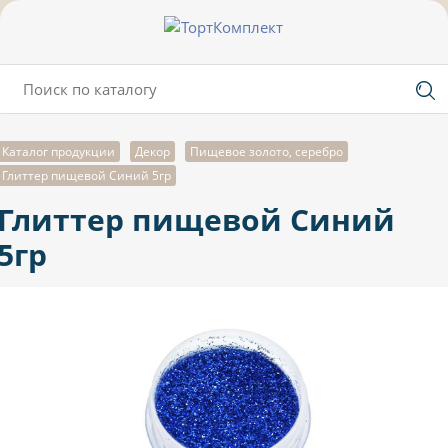
Каталог продукции
Декор
Пищевое золото, серебро
Глиттер пищевой Синий 5гр
Глиттер пищевой Синий
5гр