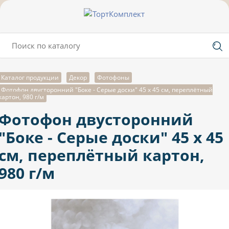
Каталог продукции
Декор
Фотофоны
Фотофон двусторонний "Боке - Серые доски" 45 х 45 см, переплётный
картон, 980 г/м
Фотофон двусторонний
"Боке - Серые доски" 45 х 45
см, переплётный картон,
980 г/м