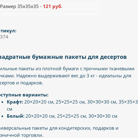
Размер 35х35х35 -
121 руб.
тикул:
374
вадратные бумажные пакеты для десертов
ильные пакеты из плотной бумаги с прочными тканевыми
чками. Надежно выдерживают вес до 3 кг - идеальны для
сертов и подарков.
оступные варианты:
Крафт:
20×20×20 см, 25×25×25 см, 30×30×30 см, 35×35×
см
Белый:
20×20×20 см, 25×25×25 см, 30×30×30 см
иверсальные пакеты для кондитерских, подарков и
зничной торговли.