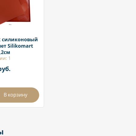
к силиконовый
ет Silikomart
,2см
ии: 1
руб.
В корзину
ы