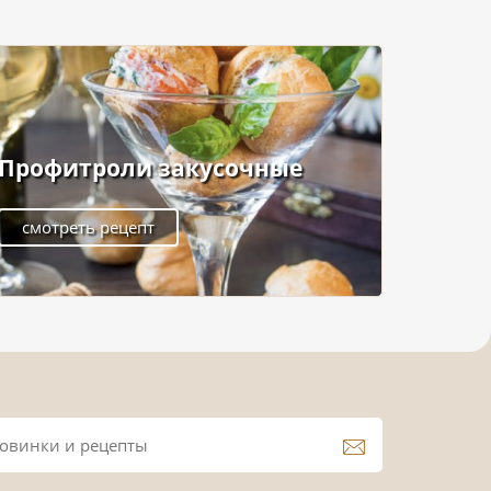
Профитроли закусочные
смотреть рецепт