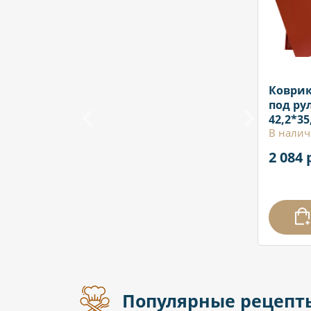
Коври
под рул
42,2*35
В налич
2 084 
Популярные рецепт