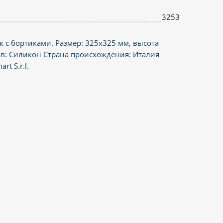
3253
 с бортиками. Размер: 325х325 мм, высота
ав: Силикон Страна происхождения: Италия
rt S.r.l.