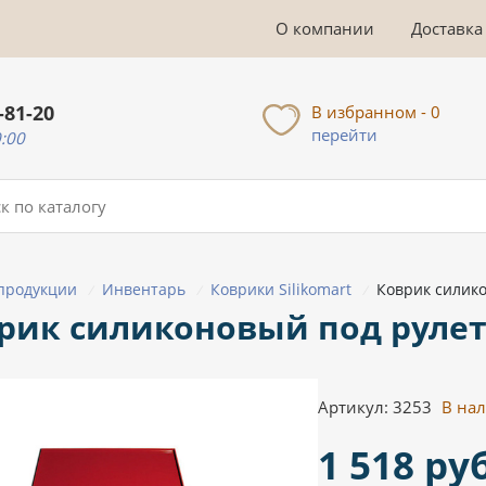
О компании
Доставка
-81-20
В избранном - 0
перейти
0:00
 продукции
Инвентарь
Коврики Silikomart
Коврик силико
/
/
/
рик силиконовый под рулет S
Артикул: 3253
В на
1 518 руб