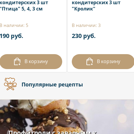
кондитерских 3 шт
кондитерских 3 шт
"Птица" 5, 4, 3 см
"Кролик"
В наличии: 5
В наличии: 3
190 руб.
230 руб.
В корзину
В корзину
Популярные рецепты
Профитроли с заварным к...