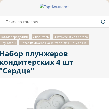
Каталог продукции
Инвентарь
Инструмент для декора
Плунжеры
Набор плунжеров кондитерских 4 шт "Сердце"
Набор плунжеров
кондитерских 4 шт
"Сердце"