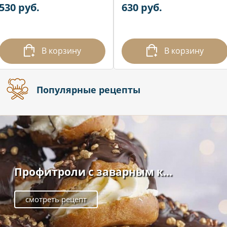
530 руб.
630 руб.
В корзину
В корзину
Популярные рецепты
Профитроли с заварным к...
смотреть рецепт