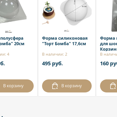
полусфера
Форма силиконовая
Форма 
Бомба" 20см
"Торт Бомба" 17,6см
для шо
Корзин
ии: 4
В наличии: 2
В наличи
б.
495 руб.
160 ру
В корзину
В корзину