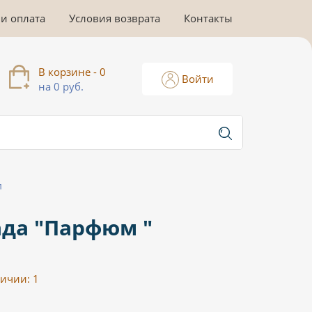
 и оплата
Условия возврата
Контакты
В корзине - 0
Войти
на 0 руб.
и
да "Парфюм "
личии:
1