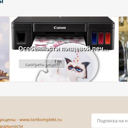
ы
Особенности пищевой печ...
смотреть рецепт
ищены - www.tortkomplekt.ru
циальности