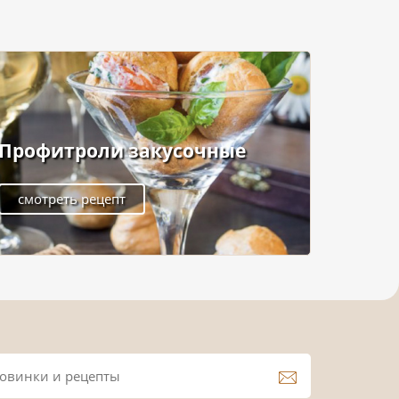
Профитроли закусочные
смотреть рецепт