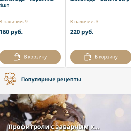
4шт
В наличии: 9
В наличии: 3
160 руб.
220 руб.
В корзину
В корзину
Популярные рецепты
Профитроли с заварным к...